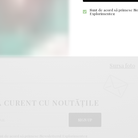
Sunt de acord să primesc Ne
ui tu sa sufli… asa duios, pana adorm.
Explorimentez
“Sufla-mi mama pe inima,
cum imi suflai si pe genunchi ca sa nu ma mai doara…”
Anonim
Sursa foto
LA CURENT CU NOUTĂȚILE
SIGN UP
nt de acord să primesc Newsletterul Explorimentez