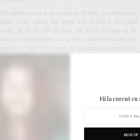
gi la mama acasa si sa o rogi sa iti sufle pe inima, asa
 atunci cand cadeai din pomi sau te juleai alergand
colii. Si sa se uite la tine, cu ochii ei mari ca de
irme ca va fi totul bine. Ca va trece, cum trec toate. Da!
 urmele ce faci? Alea mari, ce seamana cu urmele de
 dupa multa ploaie! Pe unde sa le ascunzi, sa nu le mai
piratie te ineaca, fiecare gand te impunge ca o sulita,
linul… iar lacrimile ti-au secat si ele…
cum stii tu mai bine!
Fii la curent cu
, pe podea, imbratisata in forma de scoica, in propriile
mai vreau nimic.
SIGN UP
mt. Nu mai vreau sa simt nimic. Dar… chiar nimic.