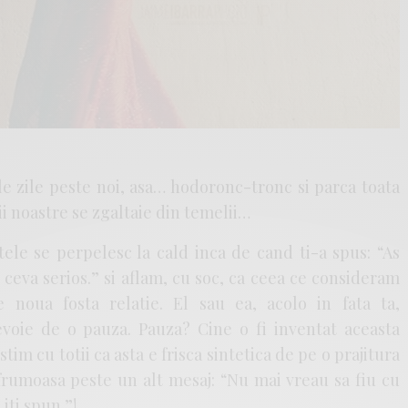
le zile peste noi, asa… hodoronc-tronc si parca toata
i noastre se zgaltaie din temelii…
ele se perpelesc la cald inca de cand ti-a spus: “As
 ceva serios.” si aflam, cu soc, ca ceea ce consideram
e noua fosta relatie. El sau ea, acolo in fata ta,
voie de o pauza. Pauza? Cine o fi inventat aceasta
tim cu totii ca asta e frisca sintetica de pe o prajitura
frumoasa peste un alt mesaj: “Nu mai vreau sa fiu cu
 iti spun.”!