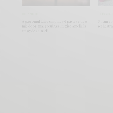
DE FAMILI
DE FAMILIE
Nu am vru
A gasi omul tau e simplu, a-l pastra e de o
sechestra
mie de ori mai greu! Asa imi zise Amelia la
cei 97 de ani ai ei!