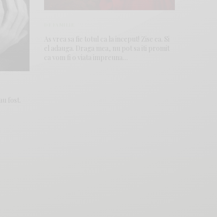
DE FAMILIE
As vrea sa fie totul ca la inceput! Zise ea. Si
el adauga. Draga mea, nu pot sa iti promit
ca vom fi o viata impreuna…
au fost.