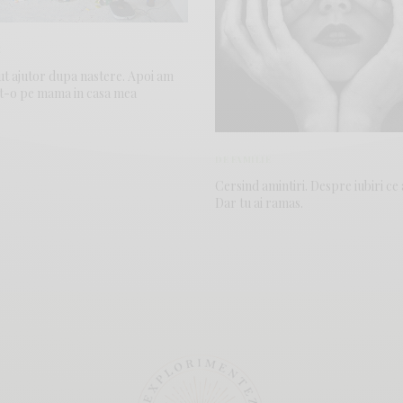
E
t ajutor dupa nastere. Apoi am
t-o pe mama in casa mea
DE FAMILIE
Cersind amintiri. Despre iubiri ce 
Dar tu ai ramas.