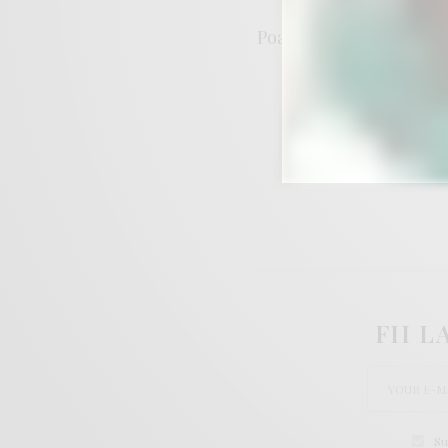
Poate doar… cum contin
FII 
Su