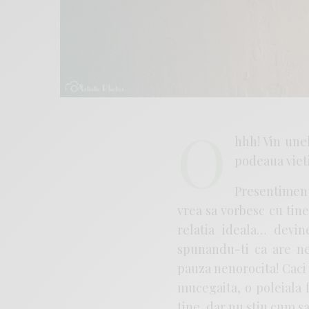
O
hhh! Vin une
podeaua vieti
Presentiment
vrea sa vorbesc cu tine
relatia ideala… devin
spunandu-ti ca are ne
pauza nenorocita! Caci s
mucegaita, o poleiala 
tine, dar nu stiu cum sa