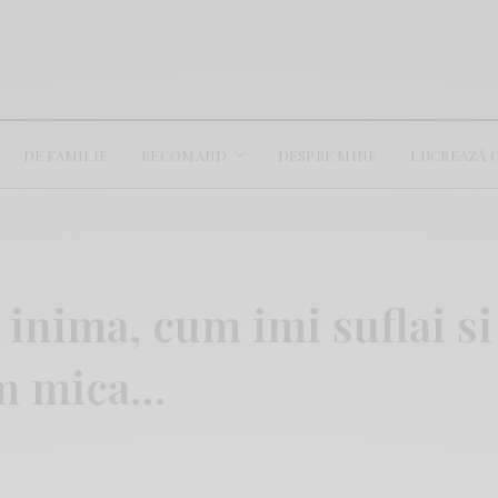
DE FAMILIE
RECOMAND
DESPRE MINE
LUCREAZĂ 
inima, cum imi suflai si
am mica…