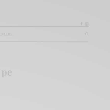
CU MINE
 pe