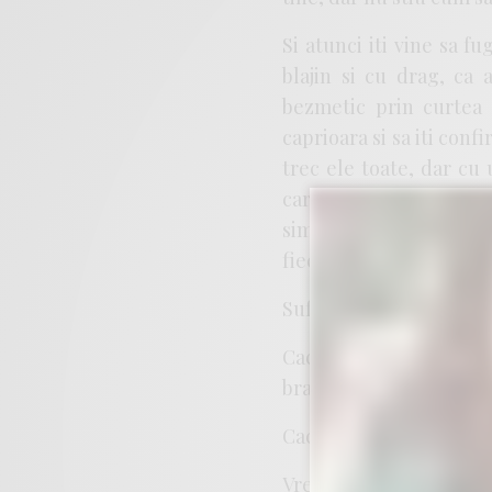
Si atunci iti vine sa fu
blajin si cu drag, ca
bezmetic prin curtea s
caprioara si sa iti conf
trec ele toate, dar cu
caruta pe o ulita mica,
simti? Caci fiecare res
fiecare amintire e ca pe
Sufla, mama, sufla! Asa 
Caci eu raman aici, jos
brate…
Caci nu mai vreau. Nu 
Vreau doar sa nu mai si