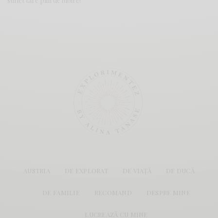
suflet tare plin de iubire!
AUSTRIA
DE EXPLORAT
DE VIAȚĂ
DE DUCĂ
DE FAMILIE
RECOMAND
DESPRE MINE
LUCREAZĂ CU MINE