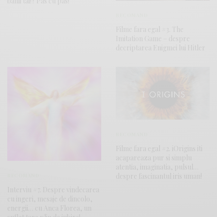
banii tai!? Pas cu pas!
RECOMAND
Filme fara egal #3. The
Imitation Game – despre
decriptarea Enigmei lui Hitler
RECOMAND
Filme fara egal #2. iOrigins iti
acapareaza pur si simplu
atentia, imaginatia, pulsul…
despre fascinantul iris uman!
RECOMAND
Interviu #7. Despre vindecarea
cu ingeri, mesaje de dincolo,
energii… cu Anca Florea, un