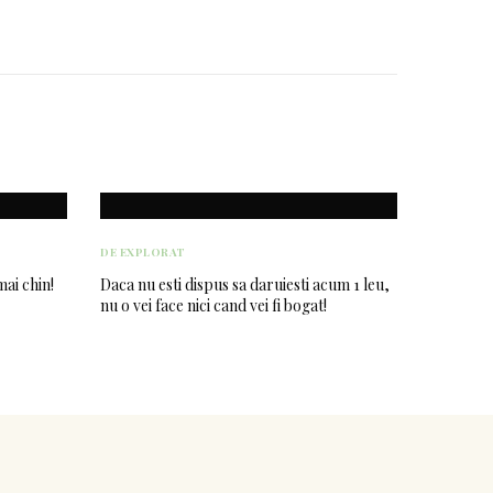
DE EXPLORAT
mai chin!
Daca nu esti dispus sa daruiesti acum 1 leu,
nu o vei face nici cand vei fi bogat!