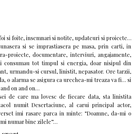
i si foite, insemnari si notite, updateuri si proiecte…
unasera si se imprastiasera pe masa, prin carti, in
tra-proiecte, documentare, interviuri, angajamente,
i consumau tot timpul si energia, doar nisipul din
nt, urmandu-si cursul, linistit, nepasator. Ore tarzii,
a, o alarma se asigura ca urechea-mi treaza va fi… si
… and on and on…
ei de care ma lovesc de fiecare data, sta linistita
tacol numit Desertaciune, al carui principal actor,
verset imi rasare parca in minte: “Doamne, da-mi o
 imi numar bine zilele”…