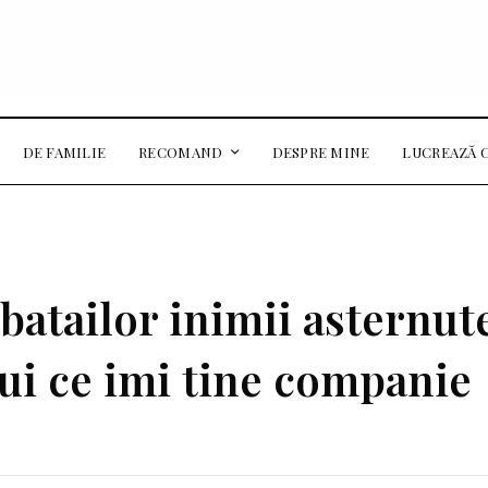
DE FAMILIE
RECOMAND
DESPRE MINE
LUCREAZĂ 
 batailor inimii asternut
ui ce imi tine companie