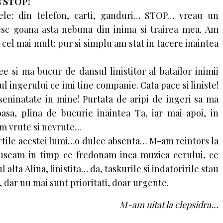
s STOP!
ele: din telefon, carti, ganduri… STOP… vreau un
esc goana asta nebuna din inima si trairea mea. Am
 cel mai mult: pur si simplu am stat in tacere inaintea
e si ma bucur de dansul linistitor al batailor inimii
 ingerului ce imi tine companie. Cata pace si liniste!
seninatate in mine! Purtata de aripi de ingeri sa ma
oasa, plina de bucurie inaintea Ta, iar mai apoi, in
im vrute si nevrute…
rtile acestei lumi…o dulce absenta… M-am reintors la
sluseam in timp ce fredonam inca muzica cerului, ce
 alta Alina, linistita… da, taskurile si indatoririle stau
 dar nu mai sunt prioritati, doar urgente.
M-am uitat la clepsidra…