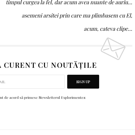
timpul curgea la fel, dar acum avea nuante de auriu…
asemeni arsitei prin care ma plimbasem cu El,
acum,
cateva clipe…
LA CURENT CU NOUTĂȚILE
SIGN UP
nt de acord să primesc Newsletterul Explorimentez