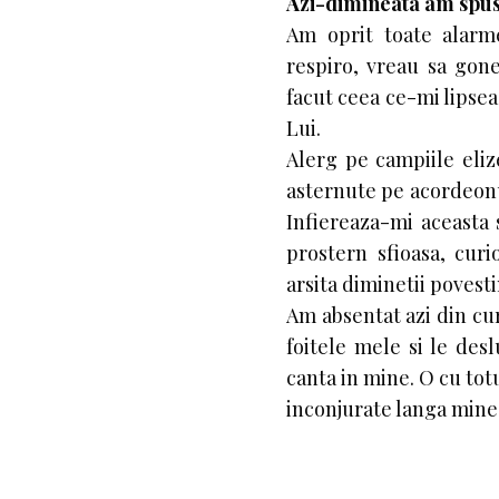
Azi-dimineata am spu
Am oprit toate alarm
respiro, vreau sa gon
facut ceea ce-mi lipsea
Lui.
Alerg pe campiile elize
asternute pe acordeonul
Infiereaza-mi aceasta 
prostern sfioasa, curi
arsita diminetii povest
Am absentat azi din cu
foitele mele si le de
canta in mine. O cu totul
inconjurate langa mine,