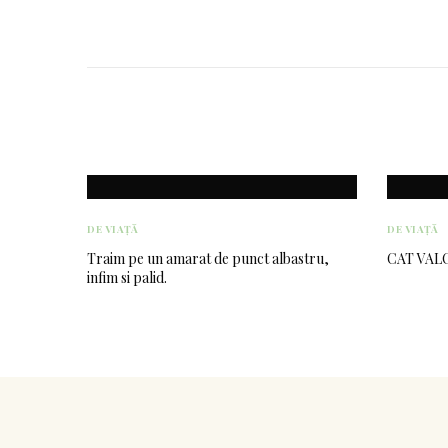
DE VIAȚĂ
DE VIAȚĂ
Traim pe un amarat de punct albastru,
CAT VAL
infim si palid.