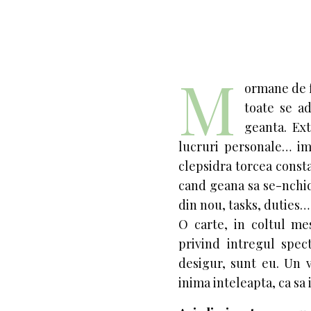
M
ormane de fo
toate se ad
geanta. Ex
lucruri personale… im
clepsidra torcea consta
cand geana sa se-nchid
din nou, tasks, duties
O carte, in coltul mes
privind intregul spec
desigur, sunt eu. Un 
inima inteleapta, ca sa