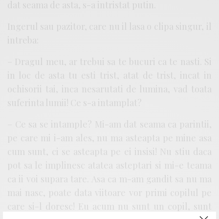
dat seama de asta, s-a intristat putin.
Ingerul sau pazitor, care nu il lasa o clipa singur, il
intreba:
– Dragul meu, ar trebui sa te bucuri ca te nasti. Si
in loc de asta tu esti trist, atat de trist, incat in
ochisorii tai, inca nesarutati de lumina, vad toata
suferinta lumii! Ce s-a intamplat?
– Ce sa se intample? Mi-am dat seama ca parintii,
pe care mi i-am ales, nu ma asteapta pe mine asa
cum sunt, ci se asteapta pe ei insisi! Nu stiu daca
pot sa le implinesc atatea asteptari si mi-e teama
ca ii voi supara tare. Asa ca m-am gandit sa nu ma
mai nasc, poate data viitoare vor primi copilul pe
care si-l doresc! Eu acum nu sunt un copil, sunt