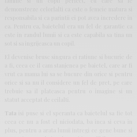
familie si un copil perfect, cu care sa le
demonstreze celorlalti ca este o femeie matura si
responsabila si ca parintii ei pot avea incredere in
ea. Pentru ea, baietelul era un fel de garantie ca
este in randul lumii si ca este capabila sa tina un
sot si sa ingrijeasca un copil.
El devenise brusc singura ei ratiune si bucurie de
a fi, ceea ce il cam stanjenea pe baietel, care ar fi
vrut ca mama lui sa se bucure din orice si pentru
orice si sa nu il considere un fel de pret, pe care
trebuie sa il plateasca pentru o imagine si un
statut acceptat de ceilalti.
Tata
isi puse si el speranta ca baietelul sa fie tot
ceea ce nu a fost el niciodata, ba inca si ceva in
plus, pentru a arata lumii intregi ce gene bune si