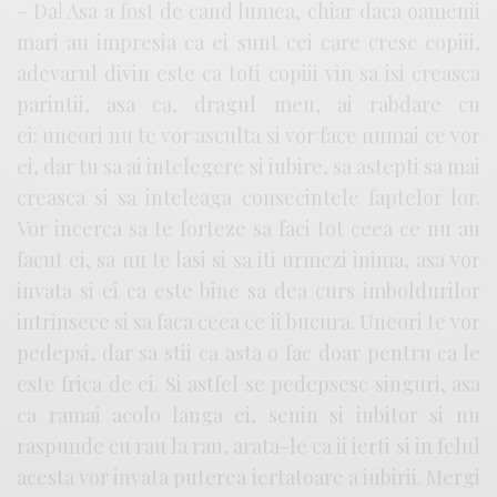
– Da! Asa a fost de cand lumea, chiar daca oamenii
mari au impresia ca ei sunt cei care cresc copiii,
adevarul divin este ca toti copiii vin sa isi creasca
parintii, asa ca, dragul meu, ai rabdare cu
ei: uneori nu te vor asculta si vor face numai ce vor
ei, dar tu sa ai intelegere si iubire, sa astepti sa mai
creasca si sa inteleaga consecintele faptelor lor.
Vor incerca sa te forteze sa faci tot ceea ce nu au
facut ei, sa nu te lasi si sa iti urmezi inima, asa vor
invata si ei ca este bine sa dea curs imboldurilor
intrinsece si sa faca ceea ce ii bucura. Uneori te vor
pedepsi, dar sa stii ca asta o fac doar pentru ca le
este frica de ei. Si astfel se pedepsesc singuri, asa
ca ramai acolo langa ei, senin si iubitor si nu
raspunde cu rau la rau, arata-le ca ii ierti si in felul
acesta vor invata puterea iertatoare a iubirii. Mergi