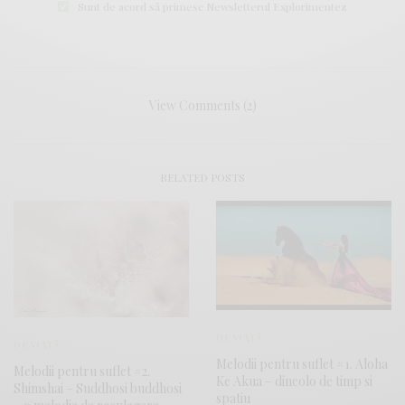
Sunt de acord să primesc Newsletterul Explorimentez
View Comments (2)
RELATED POSTS
DE VIAȚĂ
DE VIAȚĂ
Melodii pentru suflet #1. Aloha
Melodii pentru suflet #2.
Ke Akua – dincolo de timp si
Shimshai – Suddhosi buddhosi
spatiu