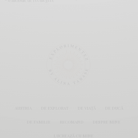
– o melodie de reculegere
AUSTRIA
DE EXPLORAT
DE VIAȚĂ
DE DUCĂ
DE FAMILIE
RECOMAND
DESPRE MINE
LUCREAZĂ CU MINE