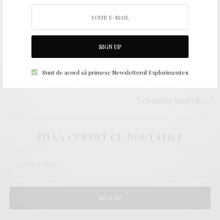
“Respira, trage aer in piept,
SIGN UP
pretuieste aceasta clipa
Sunt de acord să primesc Newsletterul Explorimentez
pretuieste aceasta respiratie.
Urmeaza soarele…”
FII LA CURENT CU NOUTĂȚILE
SIGN UP