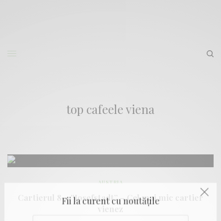
top cafeele viena
AUSTRIA
Cartierul 8 – ”Josefstadt” – Cel mai mic cartier
Fii la curent cu noutățile
vienez