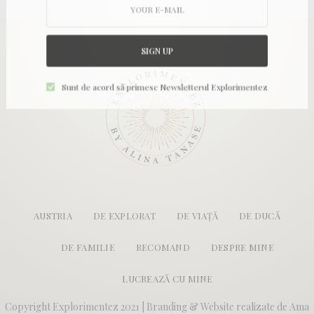
SIGN UP
Sunt de acord să primesc Newsletterul Explorimentez
AUSTRIA
DE EXPLORAT
DE VIAȚĂ
DE DUCĂ
DE FAMILIE
RECOMAND
DESPRE MINE
LUCREAZĂ CU MINE
Copyright Explorimentez 2021 | Branding & Website realizate de
Ama