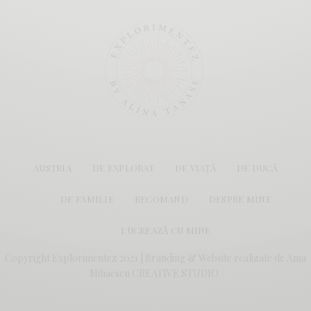
AUSTRIA
DE EXPLORAT
DE VIAȚĂ
DE DUCĂ
DE FAMILIE
RECOMAND
DESPRE MINE
LUCREAZĂ CU MINE
Copyright Explorimentez 2021 | Branding & Website realizate de
Ama
Mihaescu CREATIVE STUDIO