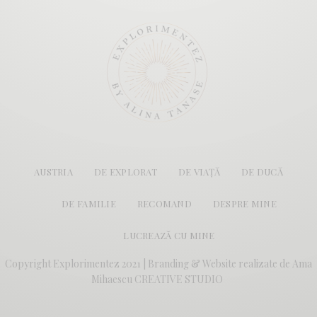
AUSTRIA
DE EXPLORAT
DE VIAȚĂ
DE DUCĂ
DE FAMILIE
RECOMAND
DESPRE MINE
LUCREAZĂ CU MINE
Copyright Explorimentez 2021 | Branding & Website realizate de
Ama
Mihaescu CREATIVE STUDIO