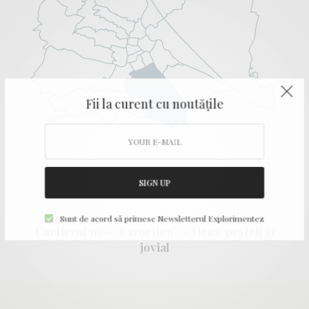
Fii la curent cu noutățile
SIGN UP
AUSTRIA
Sunt de acord să primesc Newsletterul Explorimentez
Cartierul 10 – ”Favoriten” – Dens, pestriţ şi
jovial