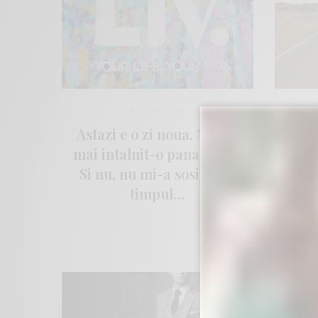
DE EXPLORAT
Astazi e o zi noua. Nu am
mai intalnit-o pana acum!
ex
Si nu, nu mi-a sosit inca
sch
timpul…
a
real