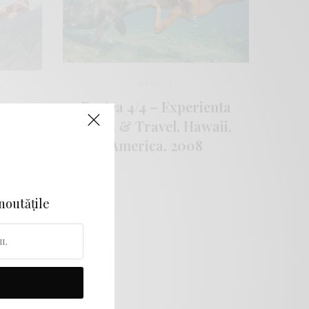
DE DUCĂ
Partea 4/4 – Experienta
,
Work & Travel, Hawaii,
i-a
America, 2008
4 de
nd
 Oahu.
 noutățile