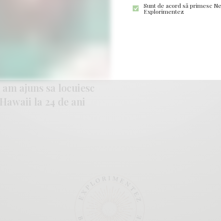
Sunt de acord să primesc Ne
Explorimentez
DE DUCĂ
IC NU E IMPOSIBIL.
am ajuns sa locuiesc
 Hawaii la 24 de ani