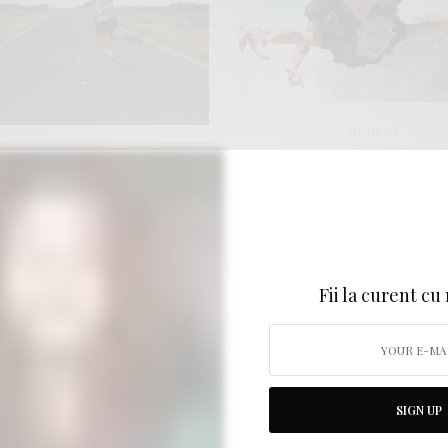
DE DUCĂ
DE DUCĂ
111 zile in Hawai’i
111 zile in Hawaii,
experienta care m
perienta care mi-a
schimbat viata la 2
imbat viata la 24 de
ani. Visuri deveni
ni. Visuri devenite
realitate. Partea 1 –
Fii la curent cu
itate. Partea a doua –
Maui si Big Island
SIGN UP