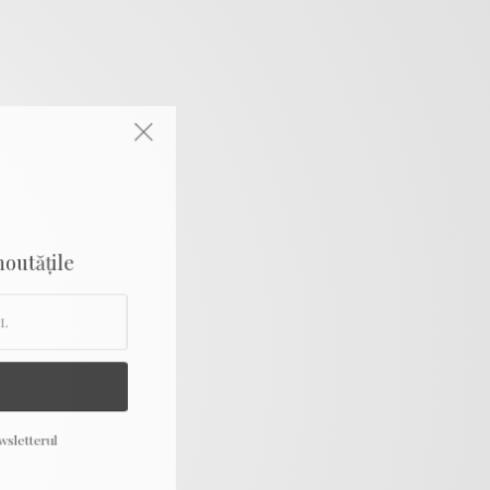
 noutățile
wsletterul