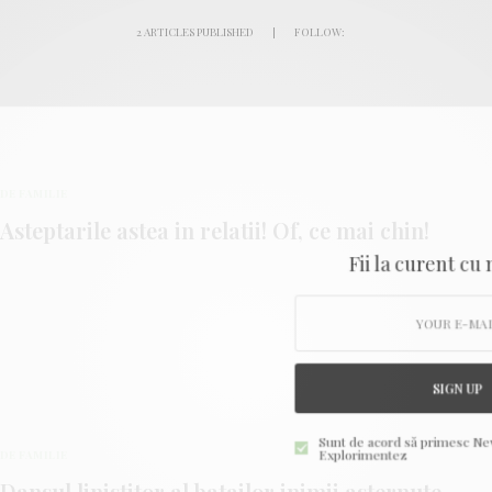
2 ARTICLES PUBLISHED
|
FOLLOW:
DE FAMILIE
Asteptarile astea in relatii! Of, ce mai chin!
Fii la curent cu
SIGN UP
Sunt de acord să primesc Ne
Explorimentez
DE FAMILIE
Dansul linistitor al batailor inimii asternute